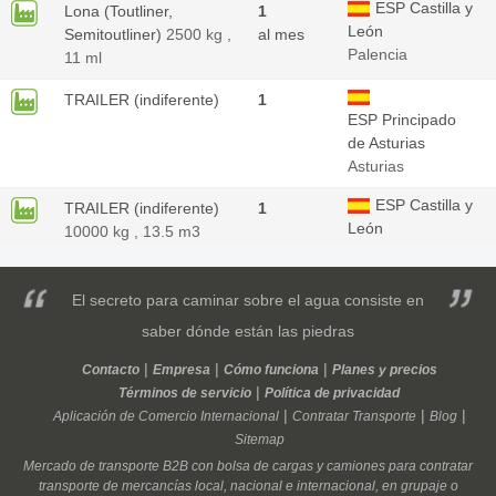
ESP Castilla y
Lona (Toutliner,
1
León
Semitoutliner)
2500 kg ,
al mes
Palencia
11 ml
TRAILER (indiferente)
1
ESP Principado
de Asturias
Asturias
ESP Castilla y
TRAILER (indiferente)
1
León
10000 kg , 13.5 m3
Salamanca
Alemania
TRAILER (indiferente)
1
El secreto para caminar sobre el agua consiste en
45768
7000 kg
saber dónde están las piedras
Contacto
Empresa
Cómo funciona
Planes y precios
Términos de servicio
Política de privacidad
ESP País
TRAILER (indiferente)
1
Aplicación de Comercio Internacional
Contratar Transporte
Blog
Vasco
4500 kg 4500 kg
al mes
Sitemap
Guipúzcoa
Mercado de transporte
B2B
con
bolsa de cargas
y
camiones
para contratar
transporte
TRAILER (indiferente)
de
mercancías
local
,
nacional
1
e
internacional
, en
grupaje
o