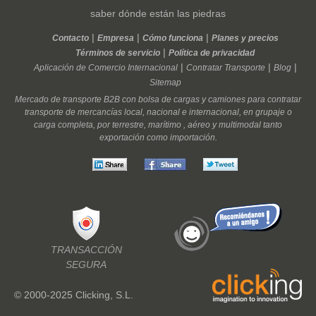
saber dónde están las piedras
Contacto
Empresa
Cómo funciona
Planes y precios
Términos de servicio
Política de privacidad
Aplicación de Comercio Internacional
Contratar Transporte
Blog
Sitemap
Mercado de transporte
B2B
con
bolsa de cargas
y
camiones
para contratar
transporte
de
mercancías
local
,
nacional
e
internacional
, en
grupaje
o
carga completa
, por
terrestre
,
marítimo
,
aéreo
y
multimodal
tanto
exportación
como
importación
.
TRANSACCIÓN
SEGURA
© 2000-2025 Clicking, S.L.