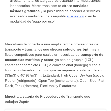
directamente a los Cargadores evitando intermediaciones
innecesarias. Mercatrans.com te ofrece
servicios
básicos gratuitos
y la posibilidad de acceder a servicios
avanzados mediante una asequible
suscripción
o en la
modalidad de ‘pago por uso’.
Mercatrans te conecta a una amplia red de proveedores de
transporte y transitarios que ofrecen
soluciones óptimas
y
fletes competitivos para cualquier necesidad de
transporte de
mercancías marítimo y aéreo
; ya sea en grupaje (LCL),
contenedor completo (FCL) o convencional (bodega) y con el
tipo de contenedor marítimo que se requiera: container de 20′
(33m3) o 40′ (67m3) … Estándard, High Cube, Dry Van (seco),
Reefer (refrigerado), Open Top (techo abierto), Open Side, Flat
Rack, Tank (cisterna), Flexi-tank y Plataforma.
Muestra aleatoria
de Proveedores de Transporte que
trabajan
Japón
: