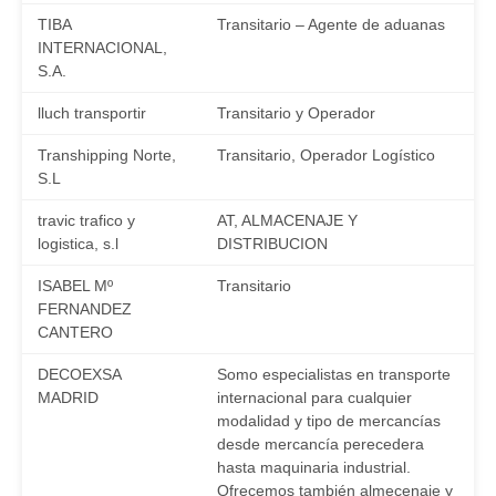
TIBA
Transitario – Agente de aduanas
INTERNACIONAL,
S.A.
lluch transportir
Transitario y Operador
Transhipping Norte,
Transitario, Operador Logístico
S.L
travic trafico y
AT, ALMACENAJE Y
logistica, s.l
DISTRIBUCION
ISABEL Mº
Transitario
FERNANDEZ
CANTERO
DECOEXSA
Somo especialistas en transporte
MADRID
internacional para cualquier
modalidad y tipo de mercancías
desde mercancía perecedera
hasta maquinaria industrial.
Ofrecemos también almecenaje y