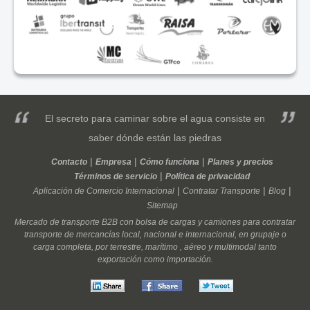
El secreto para caminar sobre el agua consiste en
saber dónde están las piedras
Contacto
Empresa
Cómo funciona
Planes y precios
Términos de servicio
Política de privacidad
Aplicación de Comercio Internacional
Contratar Transporte
Blog
Sitemap
Mercado de transporte
B2B
con
bolsa de cargas
y
camiones
para contratar
transporte
de
mercancías
local
,
nacional
e
internacional
, en
grupaje
o
carga completa
, por
terrestre
,
marítimo
,
aéreo
y
multimodal
tanto
exportación
como
importación
.